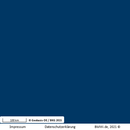
100 km
© Geobasis-DE / BKG 2015
Impressum
Datenschutzerklärung
BMWi.de, 2021 ©