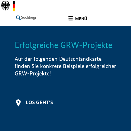
undefined
MENÜ
Erfolgreiche GRW-Projekte
LISTE
Filter
Info
Auf der folgenden Deutschlandkarte
finden Sie konkrete Beispiele erfolgreicher
GRW-Projekte!
LOS GEHT'S