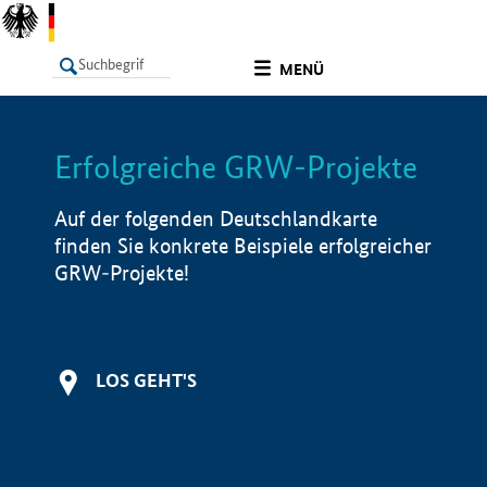
undefined
MENÜ
Erfolgreiche GRW-Projekte
LISTE
Filter
Info
Auf der folgenden Deutschlandkarte
finden Sie konkrete Beispiele erfolgreicher
GRW-Projekte!
LOS GEHT'S