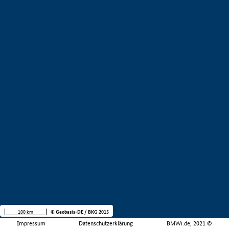
100 km
© Geobasis-DE / BKG 2015
Impressum
Datenschutzerklärung
BMWi.de, 2021 ©