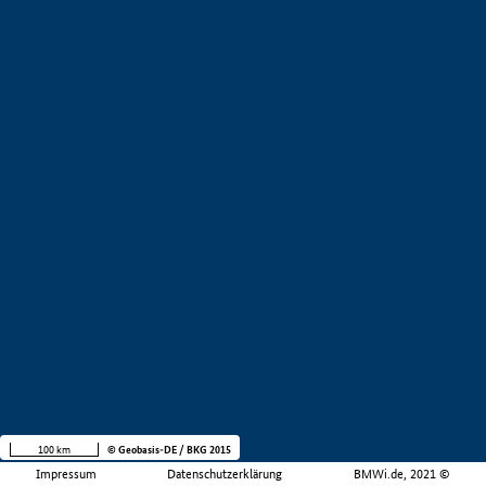
100 km
© Geobasis-DE / BKG 2015
Impressum
Datenschutzerklärung
BMWi.de, 2021 ©