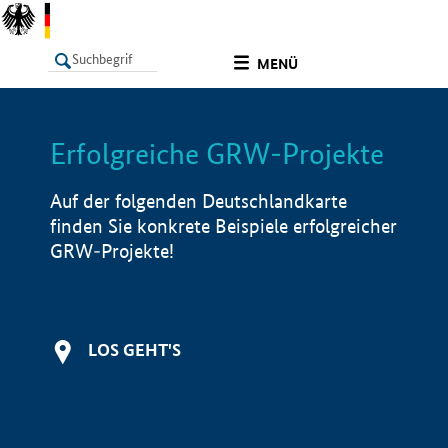
undefined
MENÜ
Erfolgreiche GRW-Projekte
LISTE
Filter
Info
Auf der folgenden Deutschlandkarte
finden Sie konkrete Beispiele erfolgreicher
GRW-Projekte!
LOS GEHT'S