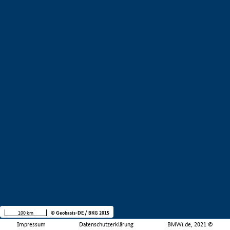
100 km
© Geobasis-DE / BKG 2015
Impressum
Datenschutzerklärung
BMWi.de, 2021 ©