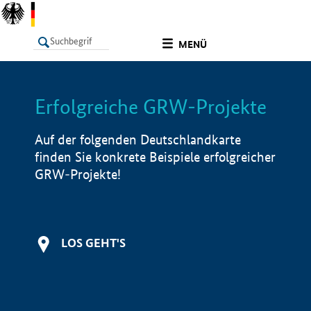
undefined
MENÜ
Erfolgreiche GRW-Projekte
LISTE
Filter
Info
Auf der folgenden Deutschlandkarte
finden Sie konkrete Beispiele erfolgreicher
GRW-Projekte!
LOS GEHT'S