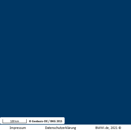
100 km
© Geobasis-DE / BKG 2015
Impressum
Datenschutzerklärung
BMWi.de, 2021 ©