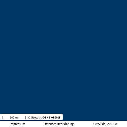
100 km
© Geobasis-DE / BKG 2015
Impressum
Datenschutzerklärung
BMWi.de, 2021 ©