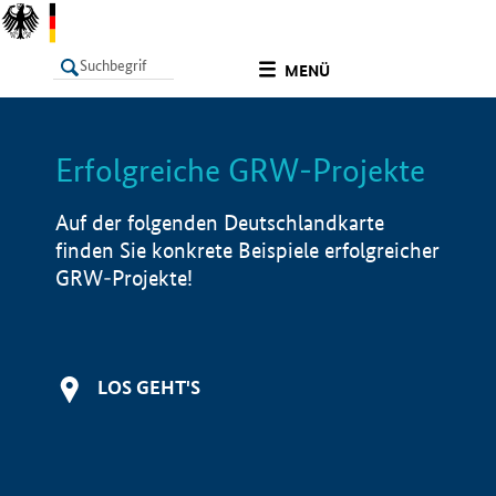
undefined
MENÜ
Erfolgreiche GRW-Projekte
LISTE
Filter
Info
Auf der folgenden Deutschlandkarte
finden Sie konkrete Beispiele erfolgreicher
GRW-Projekte!
LOS GEHT'S