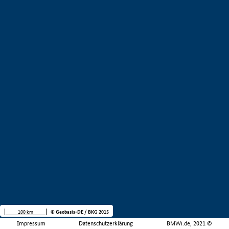
100 km
© Geobasis-DE / BKG 2015
Impressum
Datenschutzerklärung
BMWi.de, 2021 ©