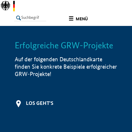
undefined
MENÜ
Erfolgreiche GRW-Projekte
LISTE
Filter
Info
Auf der folgenden Deutschlandkarte
finden Sie konkrete Beispiele erfolgreicher
GRW-Projekte!
LOS GEHT'S