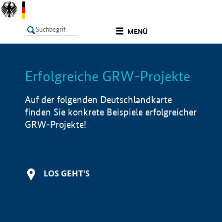
undefined
MENÜ
Erfolgreiche GRW-Projekte
LISTE
Filter
Info
Auf der folgenden Deutschlandkarte
finden Sie konkrete Beispiele erfolgreicher
GRW-Projekte!
LOS GEHT'S