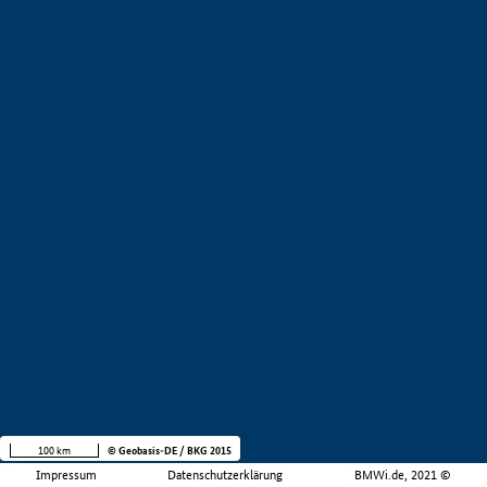
100 km
© Geobasis-DE / BKG 2015
Impressum
Datenschutzerklärung
BMWi.de, 2021 ©