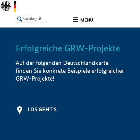
undefined
MENÜ
Erfolgreiche GRW-Projekte
LISTE
Filter
Info
Auf der folgenden Deutschlandkarte
finden Sie konkrete Beispiele erfolgreicher
GRW-Projekte!
LOS GEHT'S