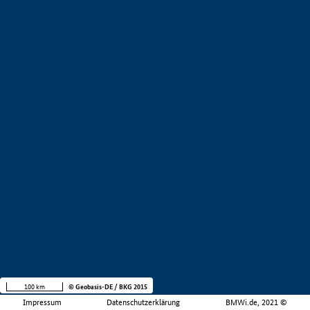
100 km
© Geobasis-DE / BKG 2015
Impressum
Datenschutzerklärung
BMWi.de, 2021 ©