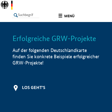
undefined
MENÜ
Erfolgreiche GRW-Projekte
LISTE
Filter
Info
Auf der folgenden Deutschlandkarte
finden Sie konkrete Beispiele erfolgreicher
GRW-Projekte!
LOS GEHT'S