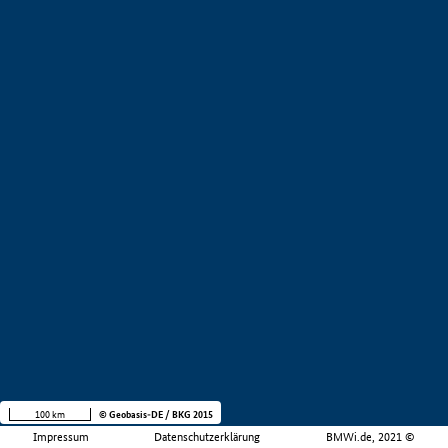
100 km
© Geobasis-DE / BKG 2015
Impressum
Datenschutzerklärung
BMWi.de, 2021 ©