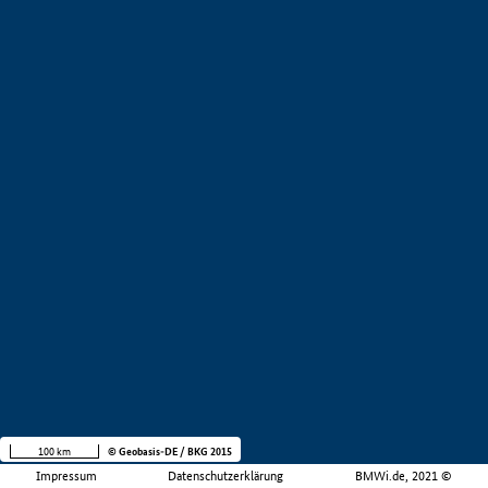
100 km
© Geobasis-DE / BKG 2015
Impressum
Datenschutzerklärung
BMWi.de, 2021 ©