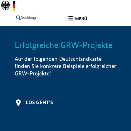
undefined
MENÜ
Erfolgreiche GRW-Projekte
LISTE
Filter
Info
Auf der folgenden Deutschlandkarte
finden Sie konkrete Beispiele erfolgreicher
GRW-Projekte!
LOS GEHT'S