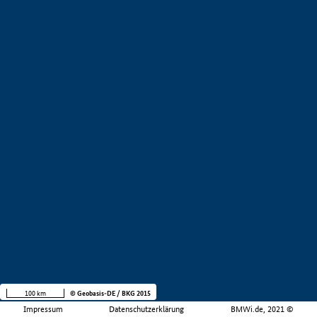
100 km
© Geobasis-DE / BKG 2015
Impressum
Datenschutzerklärung
BMWi.de, 2021 ©