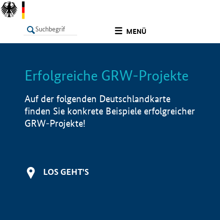
undefined
MENÜ
Erfolgreiche GRW-Projekte
LISTE
Filter
Info
Auf der folgenden Deutschlandkarte
finden Sie konkrete Beispiele erfolgreicher
GRW-Projekte!
LOS GEHT'S