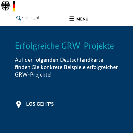
undefined
MENÜ
Erfolgreiche GRW-Projekte
LISTE
Filter
Info
Auf der folgenden Deutschlandkarte
finden Sie konkrete Beispiele erfolgreicher
GRW-Projekte!
LOS GEHT'S