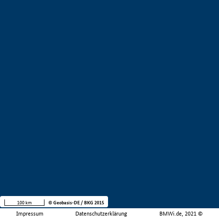
100 km
© Geobasis-DE / BKG 2015
Impressum
Datenschutzerklärung
BMWi.de, 2021 ©