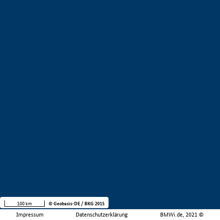
100 km
© Geobasis-DE / BKG 2015
Impressum
Datenschutzerklärung
BMWi.de, 2021 ©