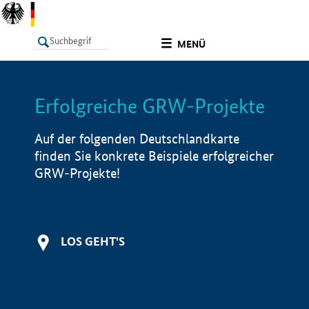
undefined
MENÜ
Erfolgreiche GRW-Projekte
LISTE
Filter
Info
Auf der folgenden Deutschlandkarte
finden Sie konkrete Beispiele erfolgreicher
GRW-Projekte!
LOS GEHT'S