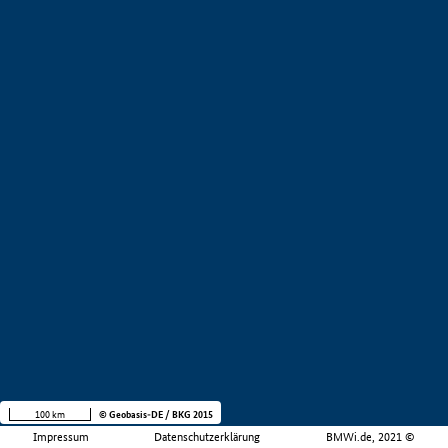
100 km
© Geobasis-DE / BKG 2015
Impressum
Datenschutzerklärung
BMWi.de, 2021 ©