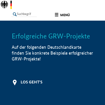
undefined
MENÜ
Erfolgreiche GRW-Projekte
LISTE
Filter
Info
Auf der folgenden Deutschlandkarte
finden Sie konkrete Beispiele erfolgreicher
GRW-Projekte!
LOS GEHT'S