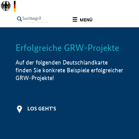
undefined
MENÜ
Erfolgreiche GRW-Projekte
LISTE
Filter
Info
Auf der folgenden Deutschlandkarte
finden Sie konkrete Beispiele erfolgreicher
GRW-Projekte!
LOS GEHT'S