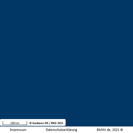
100 km
© Geobasis-DE / BKG 2015
Impressum
Datenschutzerklärung
BMWi.de, 2021 ©