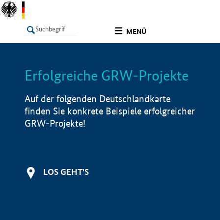
undefined
MENÜ
Erfolgreiche GRW-Projekte
LISTE
Filter
Info
Auf der folgenden Deutschlandkarte
finden Sie konkrete Beispiele erfolgreicher
GRW-Projekte!
LOS GEHT'S