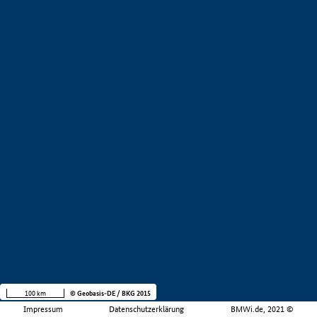
100 km
© Geobasis-DE / BKG 2015
Impressum
Datenschutzerklärung
BMWi.de, 2021 ©