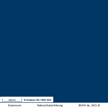
100 km
© Geobasis-DE / BKG 2015
Impressum
Datenschutzerklärung
BMWi.de, 2021 ©