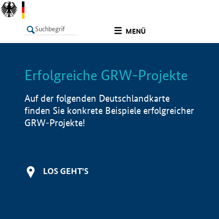
undefined
MENÜ
Erfolgreiche GRW-Projekte
LISTE
Filter
Info
Auf der folgenden Deutschlandkarte
finden Sie konkrete Beispiele erfolgreicher
GRW-Projekte!
LOS GEHT'S