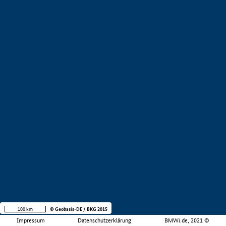
100 km
© Geobasis-DE / BKG 2015
Impressum
Datenschutzerklärung
BMWi.de, 2021 ©