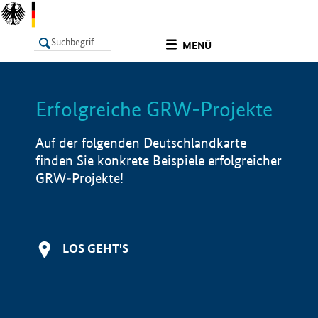
undefined
MENÜ
Erfolgreiche GRW-Projekte
LISTE
Filter
Info
Auf der folgenden Deutschlandkarte
finden Sie konkrete Beispiele erfolgreicher
GRW-Projekte!
LOS GEHT'S