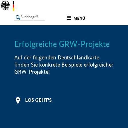
undefined
MENÜ
Erfolgreiche GRW-Projekte
LISTE
Filter
Info
Auf der folgenden Deutschlandkarte
finden Sie konkrete Beispiele erfolgreicher
GRW-Projekte!
LOS GEHT'S