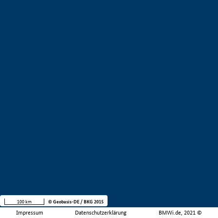
100 km
© Geobasis-DE / BKG 2015
Impressum
Datenschutzerklärung
BMWi.de, 2021 ©