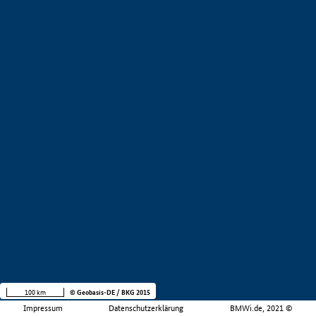
100 km
© Geobasis-DE / BKG 2015
Impressum
Datenschutzerklärung
BMWi.de, 2021 ©