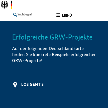
undefined
MENÜ
Erfolgreiche GRW-Projekte
LISTE
Filter
Info
Auf der folgenden Deutschlandkarte
finden Sie konkrete Beispiele erfolgreicher
GRW-Projekte!
LOS GEHT'S