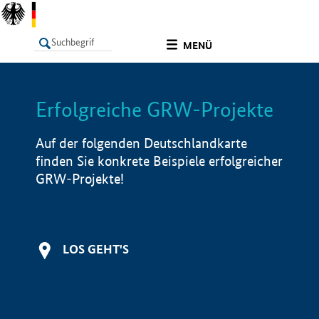
undefined
MENÜ
Erfolgreiche GRW-Projekte
LISTE
Filter
Info
Auf der folgenden Deutschlandkarte
finden Sie konkrete Beispiele erfolgreicher
GRW-Projekte!
LOS GEHT'S