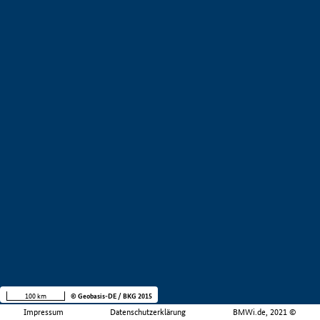
100 km
© Geobasis-DE / BKG 2015
Impressum
Datenschutzerklärung
BMWi.de, 2021 ©