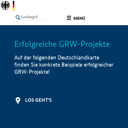
undefined
MENÜ
Erfolgreiche GRW-Projekte
LISTE
Filter
Info
Auf der folgenden Deutschlandkarte
finden Sie konkrete Beispiele erfolgreicher
GRW-Projekte!
LOS GEHT'S