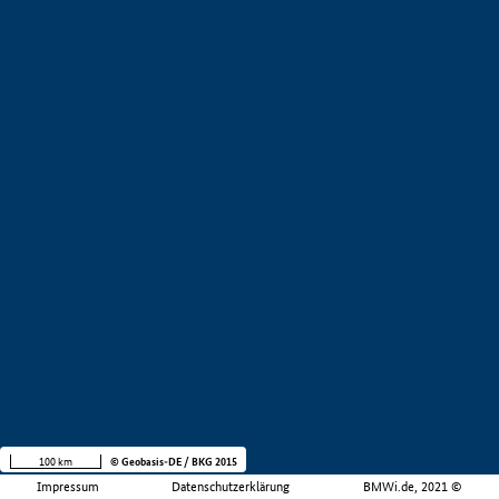
100 km
© Geobasis-DE / BKG 2015
Impressum
Datenschutzerklärung
BMWi.de, 2021 ©