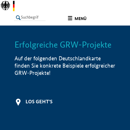
undefined
MENÜ
Erfolgreiche GRW-Projekte
LISTE
Filter
Info
Auf der folgenden Deutschlandkarte
finden Sie konkrete Beispiele erfolgreicher
GRW-Projekte!
LOS GEHT'S