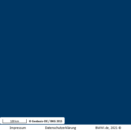
100 km
© Geobasis-DE / BKG 2015
Impressum
Datenschutzerklärung
BMWi.de, 2021 ©