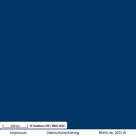
100 km
© Geobasis-DE / BKG 2015
Impressum
Datenschutzerklärung
BMWi.de, 2021 ©