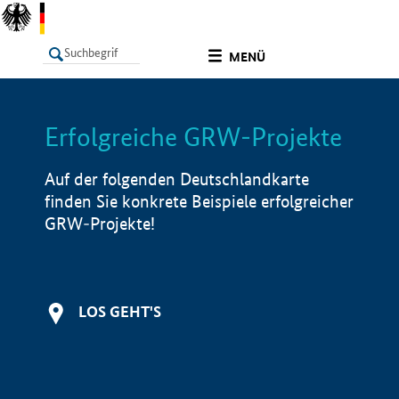
undefined
MENÜ
Erfolgreiche GRW-Projekte
LISTE
Filter
Info
Auf der folgenden Deutschlandkarte
finden Sie konkrete Beispiele erfolgreicher
GRW-Projekte!
LOS GEHT'S