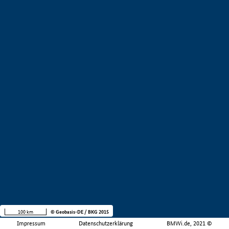
100 km
© Geobasis-DE / BKG 2015
Impressum
Datenschutzerklärung
BMWi.de, 2021 ©