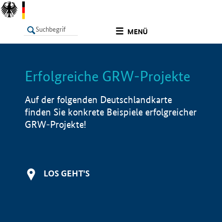
undefined
MENÜ
Erfolgreiche GRW-Projekte
LISTE
Filter
Info
Auf der folgenden Deutschlandkarte
finden Sie konkrete Beispiele erfolgreicher
GRW-Projekte!
LOS GEHT'S