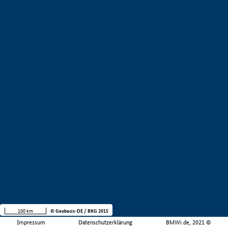
100 km
© Geobasis-DE / BKG 2015
Impressum
Datenschutzerklärung
BMWi.de, 2021 ©