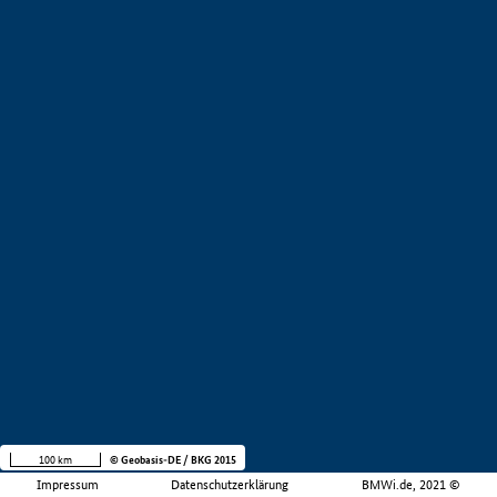
100 km
© Geobasis-DE / BKG 2015
Impressum
Datenschutzerklärung
BMWi.de, 2021 ©