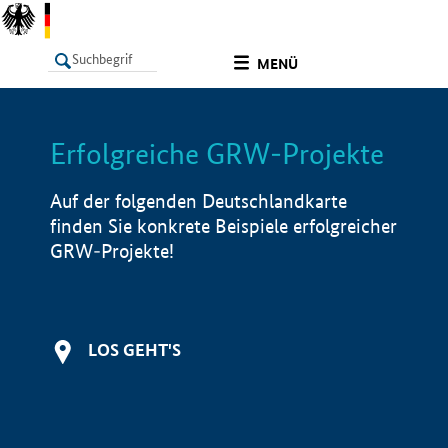
undefined
MENÜ
Erfolgreiche GRW-Projekte
LISTE
Filter
Info
Auf der folgenden Deutschlandkarte
finden Sie konkrete Beispiele erfolgreicher
GRW-Projekte!
LOS GEHT'S