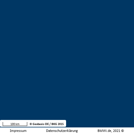
100 km
© Geobasis-DE / BKG 2015
Impressum
Datenschutzerklärung
BMWi.de, 2021 ©