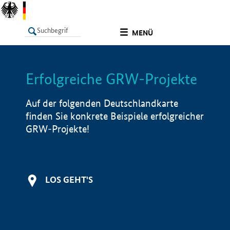
undefined
MENÜ
Erfolgreiche GRW-Projekte
LISTE
Filter
Info
Auf der folgenden Deutschlandkarte
finden Sie konkrete Beispiele erfolgreicher
GRW-Projekte!
LOS GEHT'S