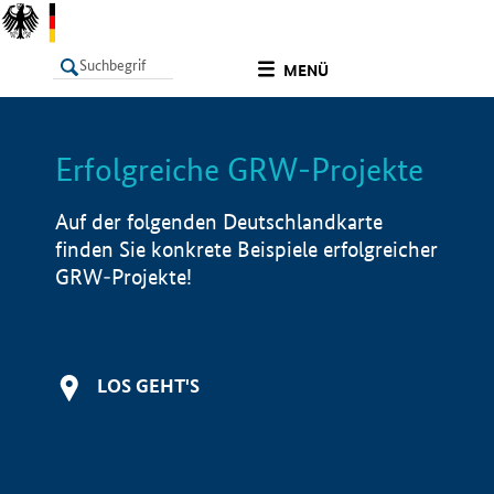
undefined
MENÜ
Erfolgreiche GRW-Projekte
LISTE
Filter
Info
Auf der folgenden Deutschlandkarte
finden Sie konkrete Beispiele erfolgreicher
GRW-Projekte!
LOS GEHT'S