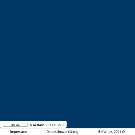
100 km
© Geobasis-DE / BKG 2015
Impressum
Datenschutzerklärung
BMWi.de, 2021 ©