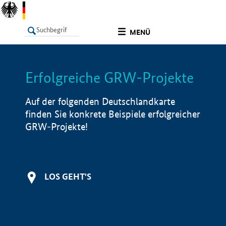
undefined
MENÜ
Erfolgreiche GRW-Projekte
LISTE
Filter
Info
Auf der folgenden Deutschlandkarte
finden Sie konkrete Beispiele erfolgreicher
GRW-Projekte!
LOS GEHT'S