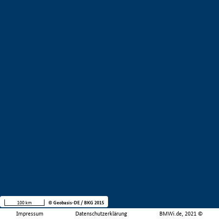
100 km
© Geobasis-DE / BKG 2015
Impressum
Datenschutzerklärung
BMWi.de, 2021 ©