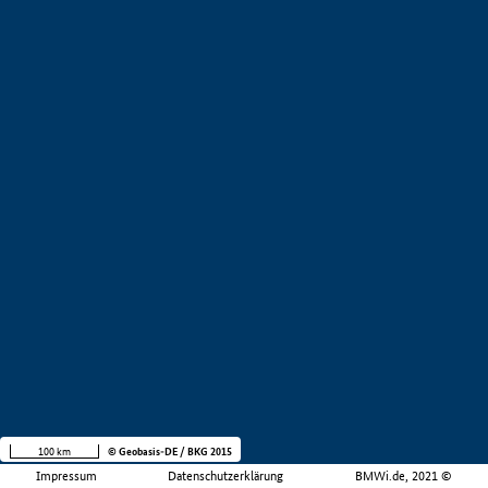
100 km
© Geobasis-DE / BKG 2015
Impressum
Datenschutzerklärung
BMWi.de, 2021 ©