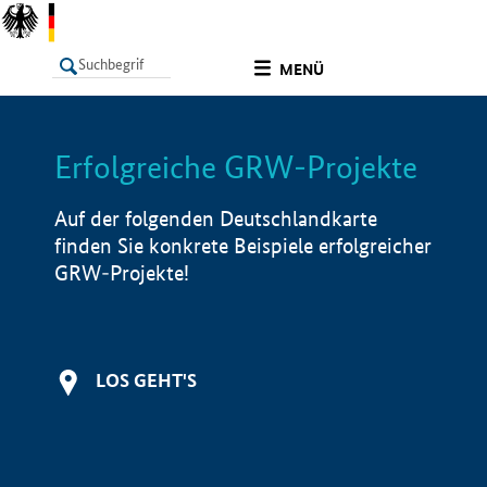
undefined
MENÜ
Erfolgreiche GRW-Projekte
LISTE
Filter
Info
Auf der folgenden Deutschlandkarte
finden Sie konkrete Beispiele erfolgreicher
GRW-Projekte!
LOS GEHT'S