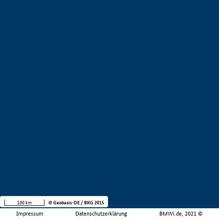
100 km
© Geobasis-DE / BKG 2015
Impressum
Datenschutzerklärung
BMWi.de, 2021 ©