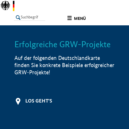
undefined
MENÜ
Erfolgreiche GRW-Projekte
LISTE
Filter
Info
Auf der folgenden Deutschlandkarte
finden Sie konkrete Beispiele erfolgreicher
GRW-Projekte!
LOS GEHT'S