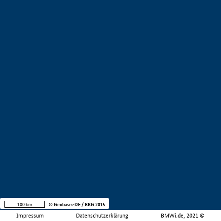
100 km
© Geobasis-DE / BKG 2015
Impressum
Datenschutzerklärung
BMWi.de, 2021 ©