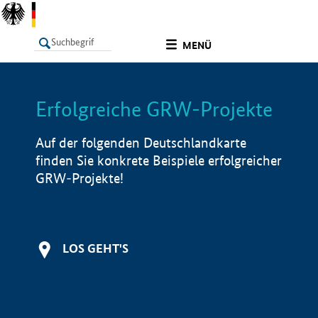
undefined
MENÜ
Erfolgreiche GRW-Projekte
LISTE
Filter
Info
Auf der folgenden Deutschlandkarte
finden Sie konkrete Beispiele erfolgreicher
GRW-Projekte!
LOS GEHT'S