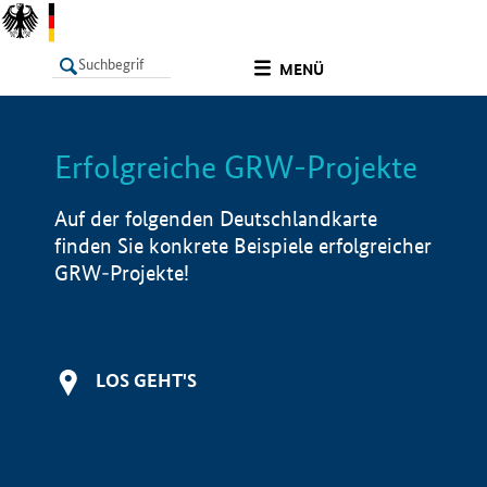
undefined
MENÜ
Erfolgreiche GRW-Projekte
LISTE
Filter
Info
Auf der folgenden Deutschlandkarte
finden Sie konkrete Beispiele erfolgreicher
GRW-Projekte!
LOS GEHT'S