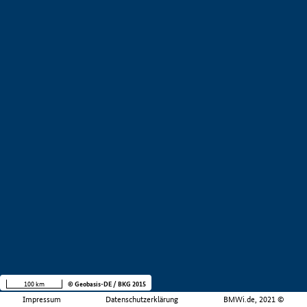
100 km
© Geobasis-DE / BKG 2015
Impressum
Datenschutzerklärung
BMWi.de, 2021 ©