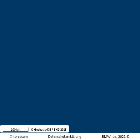
100 km
© Geobasis-DE / BKG 2015
Impressum
Datenschutzerklärung
BMWi.de, 2021 ©