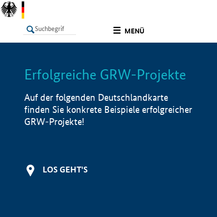
undefined
MENÜ
Erfolgreiche GRW-Projekte
LISTE
Filter
Info
Auf der folgenden Deutschlandkarte
finden Sie konkrete Beispiele erfolgreicher
GRW-Projekte!
LOS GEHT'S