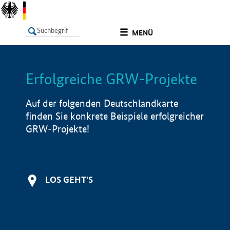
undefined
MENÜ
Erfolgreiche GRW-Projekte
LISTE
Filter
Info
Auf der folgenden Deutschlandkarte
finden Sie konkrete Beispiele erfolgreicher
GRW-Projekte!
LOS GEHT'S