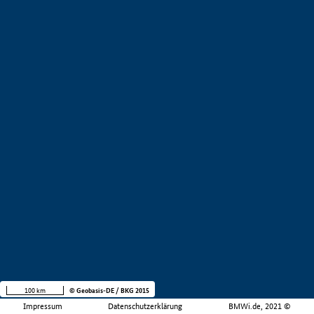
100 km
© Geobasis-DE / BKG 2015
Impressum
Datenschutzerklärung
BMWi.de, 2021 ©