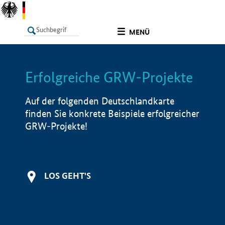
undefined
MENÜ
Erfolgreiche GRW-Projekte
LISTE
Filter
Info
Auf der folgenden Deutschlandkarte
finden Sie konkrete Beispiele erfolgreicher
GRW-Projekte!
LOS GEHT'S