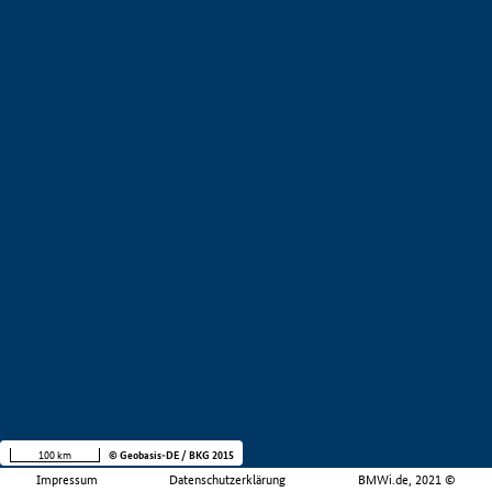
100 km
© Geobasis-DE / BKG 2015
Impressum
Datenschutzerklärung
BMWi.de, 2021 ©