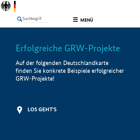
undefined
MENÜ
Erfolgreiche GRW-Projekte
LISTE
Filter
Info
Auf der folgenden Deutschlandkarte
finden Sie konkrete Beispiele erfolgreicher
GRW-Projekte!
LOS GEHT'S