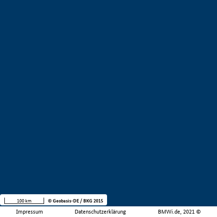
100 km
© Geobasis-DE / BKG 2015
Impressum
Datenschutzerklärung
BMWi.de, 2021 ©