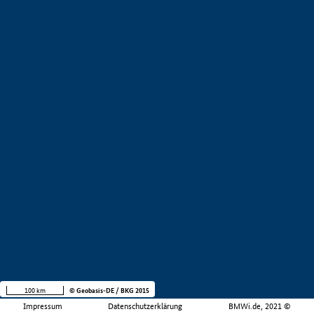
100 km
© Geobasis-DE / BKG 2015
Impressum
Datenschutzerklärung
BMWi.de, 2021 ©