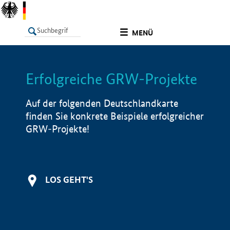
undefined
MENÜ
Erfolgreiche GRW-Projekte
LISTE
Filter
Info
Auf der folgenden Deutschlandkarte
finden Sie konkrete Beispiele erfolgreicher
GRW-Projekte!
LOS GEHT'S