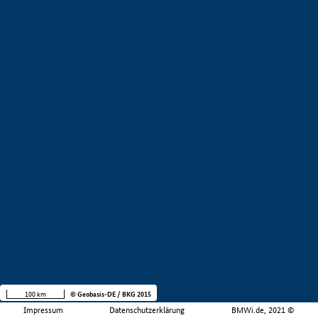
100 km
© Geobasis-DE / BKG 2015
Impressum
Datenschutzerklärung
BMWi.de, 2021 ©