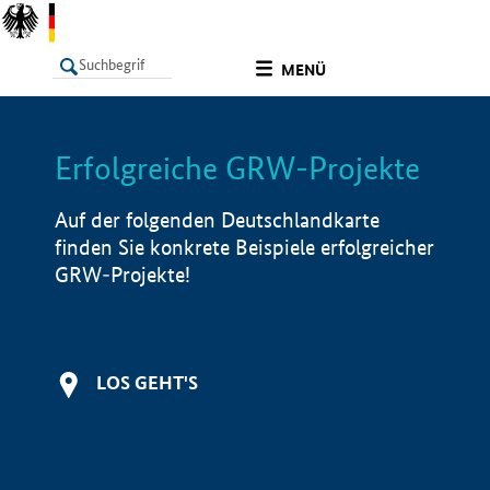
undefined
MENÜ
Erfolgreiche GRW-Projekte
LISTE
Filter
Info
Auf der folgenden Deutschlandkarte
finden Sie konkrete Beispiele erfolgreicher
GRW-Projekte!
LOS GEHT'S