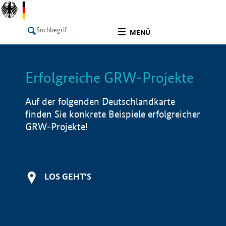
undefined
MENÜ
Erfolgreiche GRW-Projekte
LISTE
Filter
Info
Auf der folgenden Deutschlandkarte
finden Sie konkrete Beispiele erfolgreicher
GRW-Projekte!
LOS GEHT'S