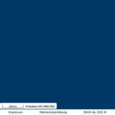
100 km
© Geobasis-DE / BKG 2015
Impressum
Datenschutzerklärung
BMWi.de, 2021 ©