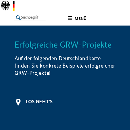
undefined
MENÜ
Erfolgreiche GRW-Projekte
LISTE
Filter
Info
Auf der folgenden Deutschlandkarte
finden Sie konkrete Beispiele erfolgreicher
GRW-Projekte!
LOS GEHT'S