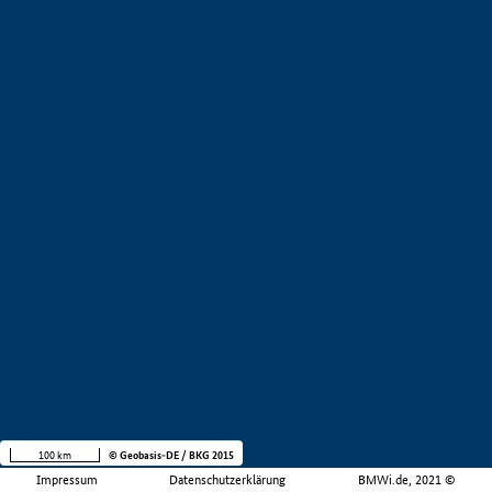
100 km
© Geobasis-DE / BKG 2015
Impressum
Datenschutzerklärung
BMWi.de, 2021 ©