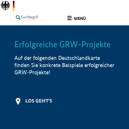
undefined
MENÜ
Erfolgreiche GRW-Projekte
LISTE
Filter
Info
Auf der folgenden Deutschlandkarte
finden Sie konkrete Beispiele erfolgreicher
GRW-Projekte!
LOS GEHT'S