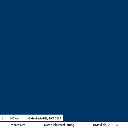
100 km
© Geobasis-DE / BKG 2015
Impressum
Datenschutzerklärung
BMWi.de, 2021 ©