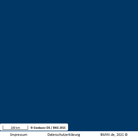
100 km
© Geobasis-DE / BKG 2015
Impressum
Datenschutzerklärung
BMWi.de, 2021 ©