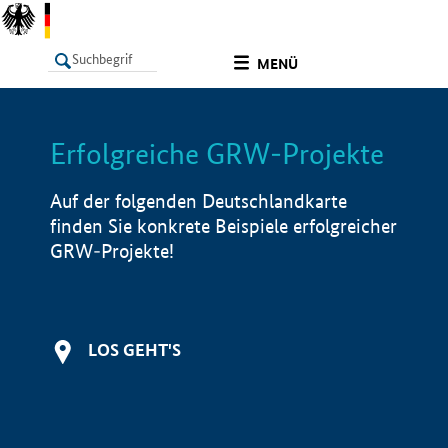
undefined
MENÜ
Erfolgreiche GRW-Projekte
LISTE
Filter
Info
Auf der folgenden Deutschlandkarte
finden Sie konkrete Beispiele erfolgreicher
GRW-Projekte!
LOS GEHT'S