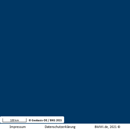
100 km
© Geobasis-DE / BKG 2015
Impressum
Datenschutzerklärung
BMWi.de, 2021 ©