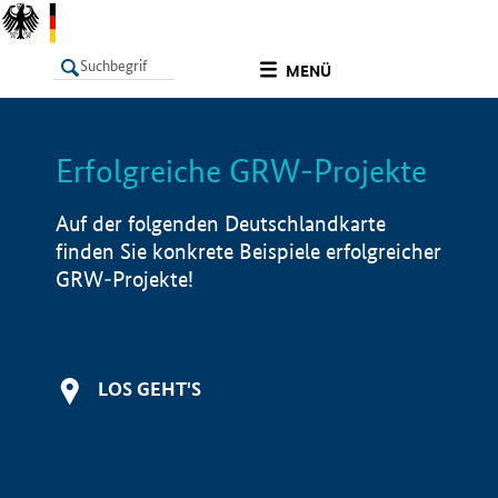
undefined
MENÜ
Erfolgreiche GRW-Projekte
LISTE
Filter
Info
Auf der folgenden Deutschlandkarte
finden Sie konkrete Beispiele erfolgreicher
GRW-Projekte!
LOS GEHT'S