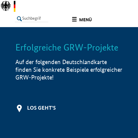
undefined
MENÜ
Erfolgreiche GRW-Projekte
LISTE
Filter
Info
Auf der folgenden Deutschlandkarte
finden Sie konkrete Beispiele erfolgreicher
GRW-Projekte!
LOS GEHT'S