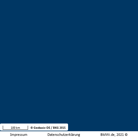
100 km
© Geobasis-DE / BKG 2015
Impressum
Datenschutzerklärung
BMWi.de, 2021 ©