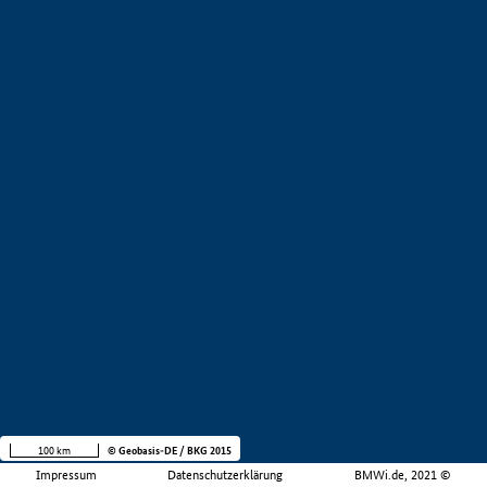
100 km
© Geobasis-DE / BKG 2015
Impressum
Datenschutzerklärung
BMWi.de, 2021 ©