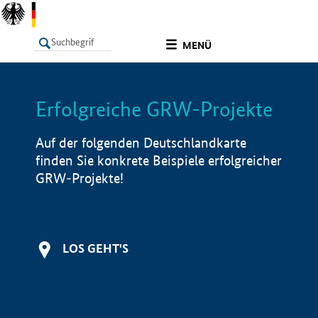
undefined
MENÜ
Erfolgreiche GRW-Projekte
LISTE
Filter
Info
Auf der folgenden Deutschlandkarte
finden Sie konkrete Beispiele erfolgreicher
GRW-Projekte!
LOS GEHT'S