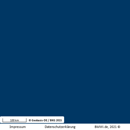
100 km
© Geobasis-DE / BKG 2015
Impressum
Datenschutzerklärung
BMWi.de, 2021 ©