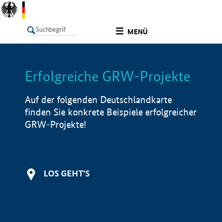
undefined
MENÜ
Erfolgreiche GRW-Projekte
LISTE
Filter
Info
Auf der folgenden Deutschlandkarte
finden Sie konkrete Beispiele erfolgreicher
GRW-Projekte!
LOS GEHT'S