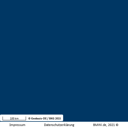
100 km
© Geobasis-DE / BKG 2015
Impressum
Datenschutzerklärung
BMWi.de, 2021 ©